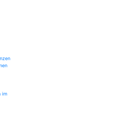
enzen
inen
n im