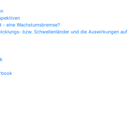
en
spektiven
nd - eine Wachstumsbremse?
wicklungs- bzw. Schwellenländer und die Auswirkungen auf 
ok
arbook