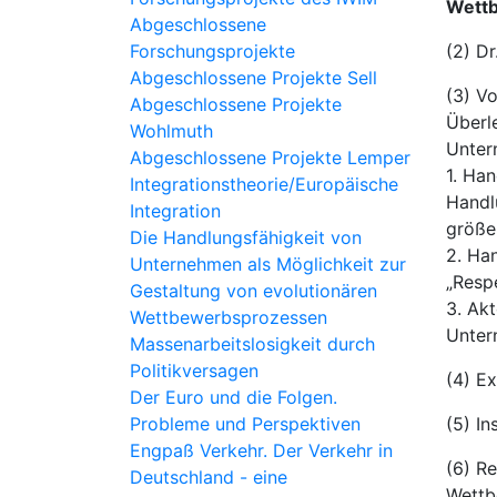
Wett
Abgeschlossene
Forschungsprojekte
(2) Dr
Abgeschlossene Projekte Sell
(3) V
Abgeschlossene Projekte
Überl
Wohlmuth
Unter
Abgeschlossene Projekte Lemper
1. Ha
Integrationstheorie/Europäische
Handl
Integration
größe
Die Handlungsfähigkeit von
2. Ha
Unternehmen als Möglichkeit zur
„Resp
Gestaltung von evolutionären
3. Ak
Wettbewerbsprozessen
Unter
Massenarbeitslosigkeit durch
Politikversagen
(4) Ex
Der Euro und die Folgen.
Probleme und Perspektiven
(5) In
Engpaß Verkehr. Der Verkehr in
(6) R
Deutschland - eine
Wettb