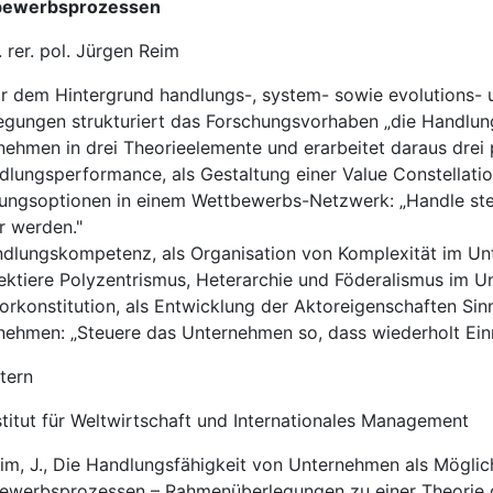
bewerbsprozessen
. rer. pol. Jürgen Reim
or dem Hintergrund handlungs-, system- sowie evolutions-
egungen strukturiert das Forschungsvorhaben „die Handlun
nehmen in drei Theorieelemente und erarbeitet daraus dre
ndlungsperformance, als Gestaltung einer Value Constellatio
ungsoptionen in einem Wettbewerbs-Netzwerk: „Handle ste
r werden."
ndlungskompetenz, als Organisation von Komplexität im Un
ektiere Polyzentrismus, Heterarchie und Föderalismus im U
torkonstitution, als Entwicklung der Aktoreigenschaften Sin
nehmen: „Steuere das Unternehmen so, dass wiederholt Ein
tern
stitut für Weltwirtschaft und Internationales Management
eim, J., Die Handlungsfähigkeit von Unternehmen als Möglic
ewerbsprozessen – Rahmenüberlegungen zu einer Theorie 