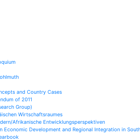
loquium
Wohlmuth
Concepts and Country Cases
rendum of 2011
search Group)
päischen Wirtschaftsraumes
ndern/Afrikanische Entwicklungsperspektiven
n Economic Development and Regional Integration in Sout
Yearbook