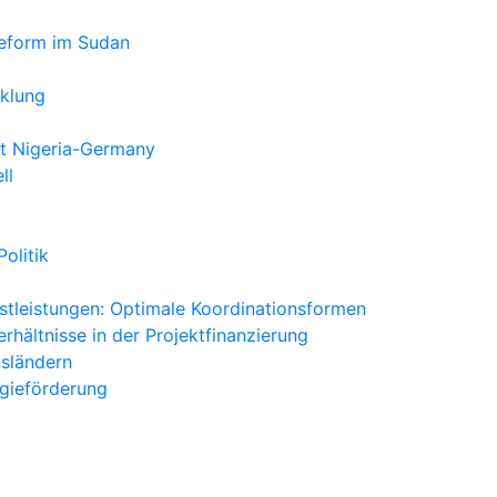
reform im Sudan
cklung
t Nigeria-Germany
ll
olitik
nstleistungen: Optimale Koordinationsformen
rhältnisse in der Projektfinanzierung
nsländern
ogieförderung